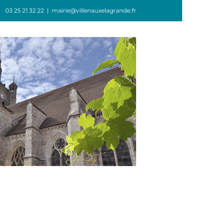
03 25 21 32 22
|
mairie@villenauxelagrande.fr
GIE
ASSOCIATIONS