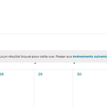
ucun résultat trouvé pour cette vue. Passer aux
évènements suivan
Notice
MERCREDI
J
JEUDI
V
VENDREDI
0
0
0
28
29
30
évènement,
évènement,
évènement,