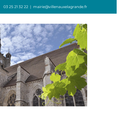
03 25 21 32 22
|
mairie@villenauxelagrande.fr
GIE
ASSOCIATIONS