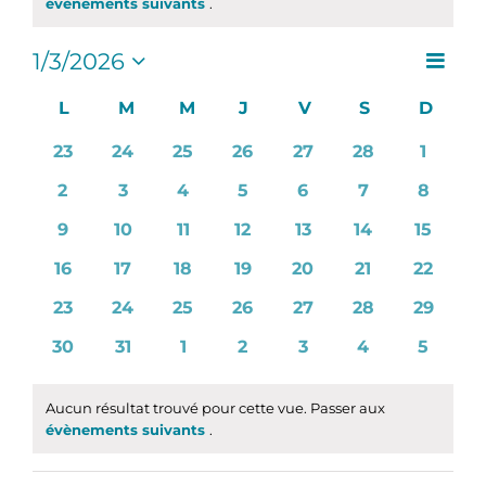
Notice
évènements suivants
.
Navig
1/3/2026
Naviga
Mois
de
Sélectionnez
par
une
Calendrier
L
LUNDI
M
MARDI
M
MERCREDI
J
JEUDI
V
VENDREDI
S
SAMEDI
D
DIMA
vues
consul
date.
de
Évèn
0
0
0
0
0
0
0
23
24
25
26
27
28
1
Évènements
évènements
évènements
évènements
évènements
évènements
évènements
évène
0
0
0
0
0
0
0
2
3
4
5
6
7
8
évènements
évènements
évènements
évènements
évènements
évènements
évènem
0
0
0
0
0
0
0
9
10
11
12
13
14
15
évènements
évènements
évènements
évènements
évènements
évènements
évènem
0
0
0
0
0
0
0
16
17
18
19
20
21
22
évènements
évènements
évènements
évènements
évènements
évènements
évènem
0
0
0
0
0
0
0
23
24
25
26
27
28
29
évènements
évènements
évènements
évènements
évènements
évènements
évènem
0
0
0
0
0
0
0
30
31
1
2
3
4
5
évènements
évènements
évènements
évènements
évènements
évènements
évènem
Aucun résultat trouvé pour cette vue. Passer aux
Notice
évènements suivants
.