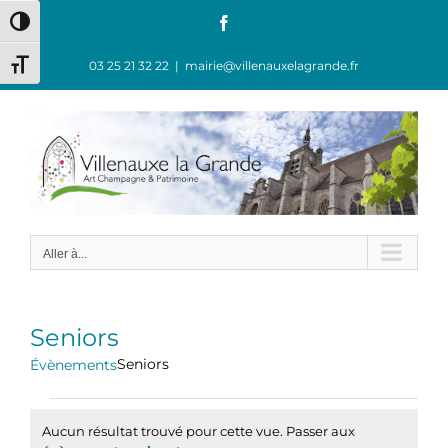
Passer
Facebook
Passer en contraste élevé
au
contenu
03 25 21 32 22
|
mairie@villenauxelagrande.fr
Changer la taille de la police
Aller à...
Seniors
Seniors
Évènements
Évènements
Aucun résultat trouvé pour cette vue. Passer aux