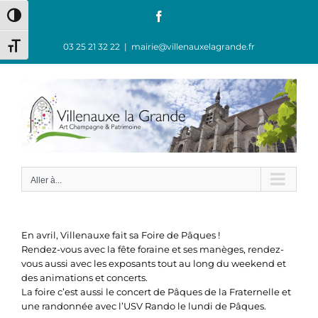
Passer
Facebook
Passer en contraste élevé
au
contenu
03 25 21 32 22
|
mairie@villenauxelagrande.fr
Changer la taille de la police
Aller à...
En avril, Villenauxe fait sa Foire de Pâques !
Rendez-vous avec la fête foraine et ses manèges, rendez-
vous aussi avec les exposants tout au long du weekend et
des animations et concerts.
La foire c’est aussi le concert de Pâques de la Fraternelle et
une randonnée avec l’USV Rando le lundi de Pâques.