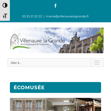
Passer en contraste élevé
03 25 21 32 22
|
mairie@villenauxelagrande.fr
Changer la taille de la police
Aller à...
ÉCOMUSÉE