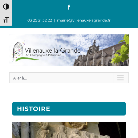
Passer en contraste élevé
03 25 21 32 22
|
mairie@villenauxelagrande.fr
Changer la taille de la police
Aller à...
HISTOIRE