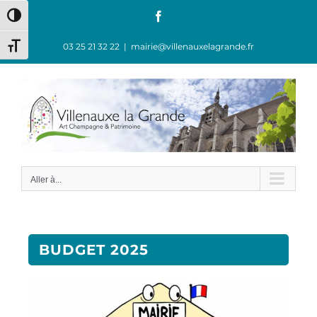
Passer en contraste élevé
03 25 21 32 22
|
mairie@villenauxelagrande.fr
Changer la taille de la police
Aller à...
BUDGET 2025