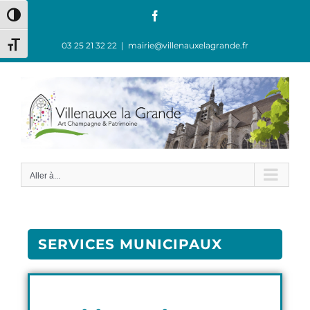
Passer en contraste élevé
03 25 21 32 22
|
mairie@villenauxelagrande.fr
Changer la taille de la police
Aller à...
SERVICES MUNICIPAUX