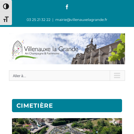
Passer en contraste élevé
03 25 21 32 22
|
mairie@villenauxelagrande.fr
Changer la taille de la police
Aller à...
CIMETIÈRE