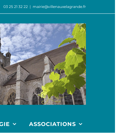
03 25 21 32 22
|
mairie@villenauxelagrande.fr
GIE
ASSOCIATIONS