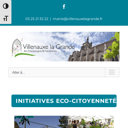
Passer en contraste élevé
03 25 21 32 22
|
mairie@villenauxelagrande.fr
Changer la taille de la police
Aller à...
INITIATIVES ECO-CITOYENNETÉ