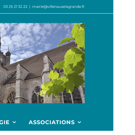
03 25 21 32 22
|
mairie@villenauxelagrande.fr
GIE
ASSOCIATIONS