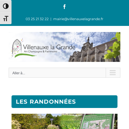
Passer en contraste élevé
03 25 21 32 22
|
mairie@villenauxelagrande.fr
Changer la taille de la police
Aller à...
LES RANDONNÉES