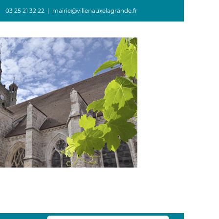
03 25 21 32 22
|
mairie@villenauxelagrande.fr
GIE
ASSOCIATIONS