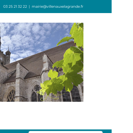
03 25 21 32 22
|
mairie@villenauxelagrande.fr
GIE
ASSOCIATIONS