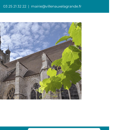
03 25 21 32 22
|
mairie@villenauxelagrande.fr
GIE
ASSOCIATIONS