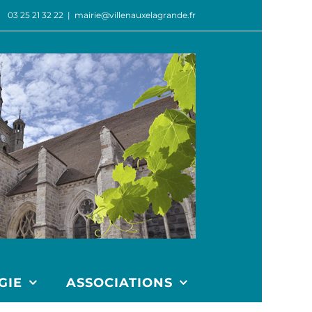
03 25 21 32 22
|
mairie@villenauxelagrande.fr
GIE
ASSOCIATIONS