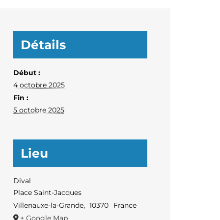
Détails
Début :
4 octobre 2025
Fin :
5 octobre 2025
Lieu
Dival
Place Saint-Jacques
Villenauxe-la-Grande
,
10370
France
+ Google Map