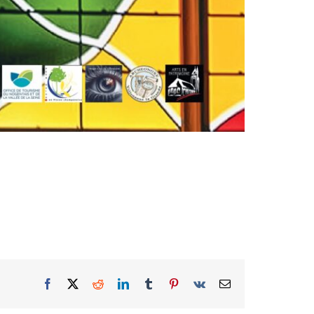
Facebook
X
Reddit
LinkedIn
Tumblr
Pinterest
Vk
Email