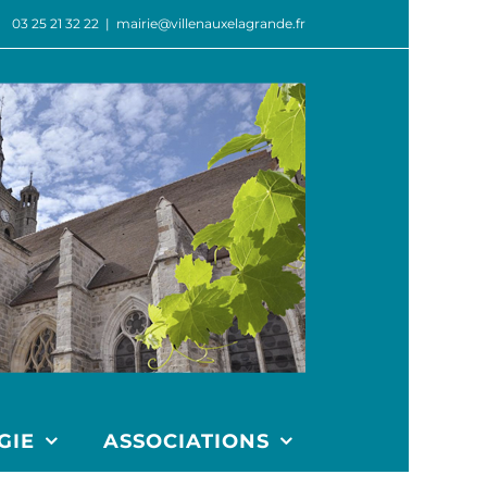
03 25 21 32 22
|
mairie@villenauxelagrande.fr
GIE
ASSOCIATIONS