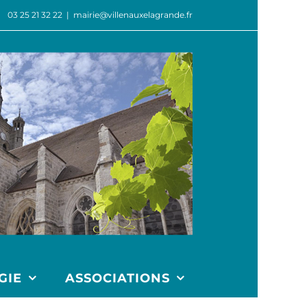
03 25 21 32 22
|
mairie@villenauxelagrande.fr
GIE
ASSOCIATIONS