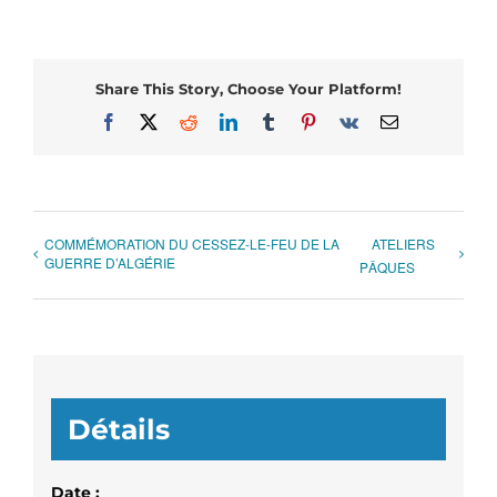
Share This Story, Choose Your Platform!
Facebook
X
Reddit
LinkedIn
Tumblr
Pinterest
Vk
Email
COMMÉMORATION DU CESSEZ-LE-FEU DE LA
ATELIERS
GUERRE D’ALGÉRIE
PÂQUES
Détails
Date :