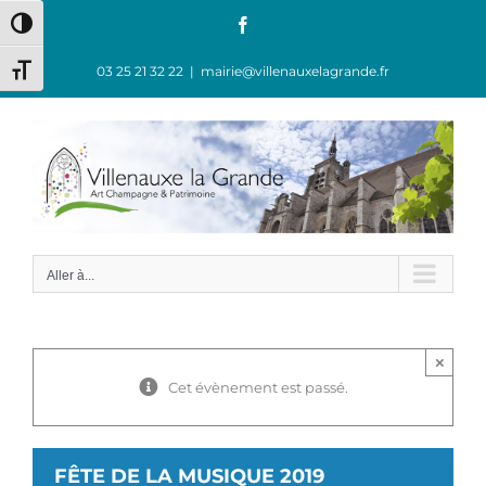
Passer
Facebook
Passer en contraste élevé
au
contenu
03 25 21 32 22
|
mairie@villenauxelagrande.fr
Changer la taille de la police
Aller à...
×
Cet évènement est passé.
FÊTE DE LA MUSIQUE 2019