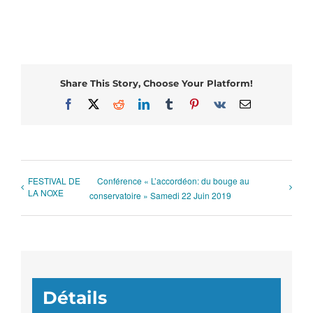
Share This Story, Choose Your Platform!
Facebook
X
Reddit
LinkedIn
Tumblr
Pinterest
Vk
Email
FESTIVAL DE
Conférence « L’accordéon: du bouge au
LA NOXE
conservatoire » Samedi 22 Juin 2019
Détails