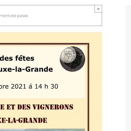
×
ment est passé.