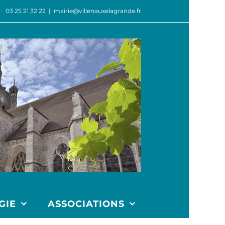
03 25 21 32 22
|
mairie@villenauxelagrande.fr
GIE
ASSOCIATIONS