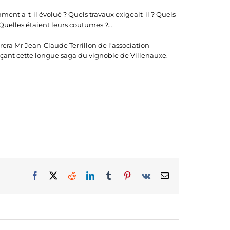
ent a-t-il évolué ? Quels travaux exigeait-il ? Quels
? Quelles étaient leurs coutumes ?…
trera Mr Jean-Claude Terrillon de l’association
çant cette longue saga du vignoble de Villenauxe.
Facebook
X
Reddit
LinkedIn
Tumblr
Pinterest
Vk
Email