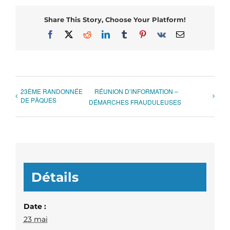
Share This Story, Choose Your Platform!
Facebook
X
Reddit
LinkedIn
Tumblr
Pinterest
Vk
Email
23ÈME RANDONNÉE
RÉUNION D’INFORMATION –
DE PÂQUES
DÉMARCHES FRAUDULEUSES
Détails
Date :
23 mai