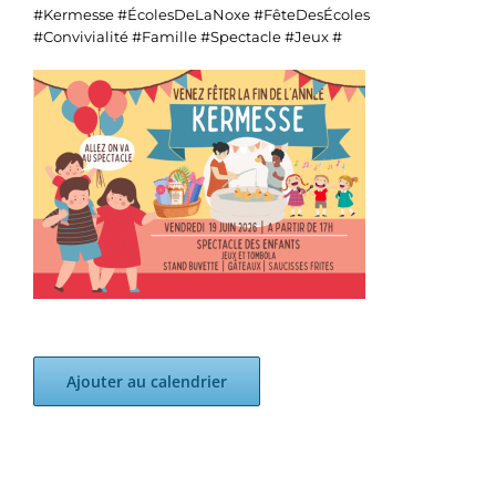
#Kermesse #ÉcolesDeLaNoxe #FêteDesÉcoles
#Convivialité #Famille #Spectacle #Jeux #
Ajouter au calendrier