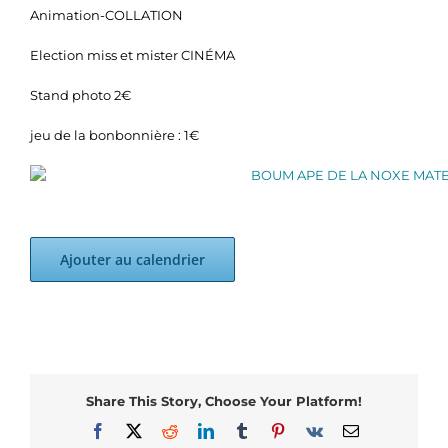
Animation-COLLATION
Election miss et mister CINÉMA
Stand photo 2€
jeu de la bonbonnière : 1€
Ajouter au calendrier
Share This Story, Choose Your Platform!
Facebook
X
Reddit
LinkedIn
Tumblr
Pinterest
Vk
Email