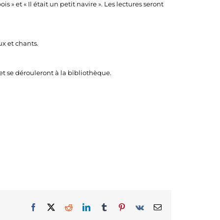
» et « Il était un petit navire ». Les lectures seront
ux et chants.
et se dérouleront à la bibliothèque.
Facebook
X
Reddit
LinkedIn
Tumblr
Pinterest
Vk
Email