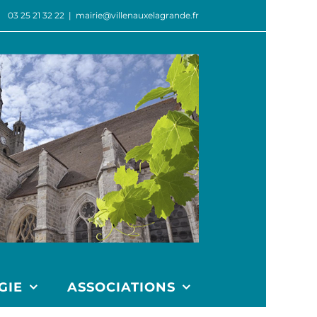
03 25 21 32 22
|
mairie@villenauxelagrande.fr
GIE
ASSOCIATIONS