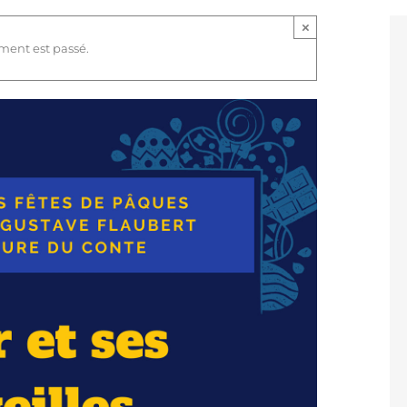
×
ment est passé.