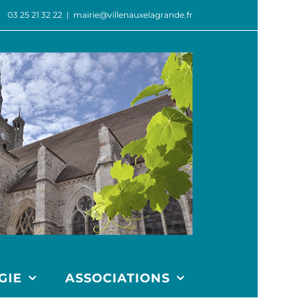
03 25 21 32 22
|
mairie@villenauxelagrande.fr
GIE
ASSOCIATIONS