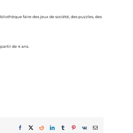
ibliothèque faire des jeux de société, des puzzles, des
partir de 4 ans.
Facebook
X
Reddit
LinkedIn
Tumblr
Pinterest
Vk
Email