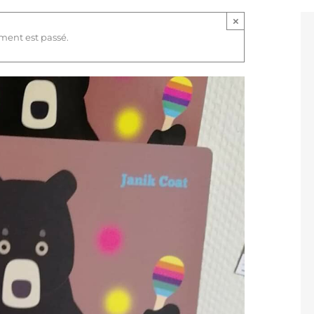
×
ment est passé.