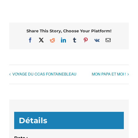
Share This Story, Choose Your Platform!
Facebook
X
Reddit
LinkedIn
Tumblr
Pinterest
Vk
Email
VOYAGE DU CCAS FONTAINEBLEAU
MON PAPA ET MOI !
Détails
Date :