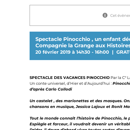
Cet évène
Spectacle Pinocchio , un enfant dé
Compagnie la Grange aux Histoire
20 février 2019 à 14h30
-
16h00
|
GRAT
SPECTACLE DES VACANCES PINOCCHIO
Par la C° 
Un conte universel, d’Hier et d’Aujourd’hui :
Pinocchi
d’après Carlo Collodi
Un castelet , des marionettes et des masques. O
chansons en musique, Jessica Lajoux et Ronit Mar
Tout le monde connaît l’histoire de Pinocchio, le 
Espiègle et farceur, il voudrait devenir un véritabl
l’aider, il devra d’abord vivre toutes sortes d’av