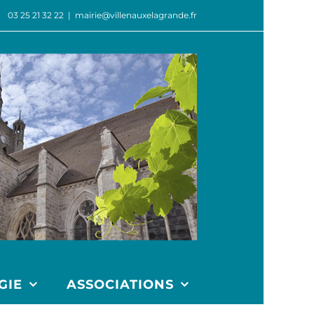
03 25 21 32 22
|
mairie@villenauxelagrande.fr
GIE
ASSOCIATIONS