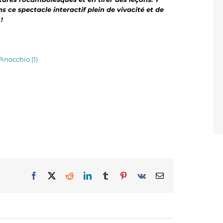
s ce spectacle interactif plein de vivacité et de
!
Facebook
X
Reddit
LinkedIn
Tumblr
Pinterest
Vk
Email