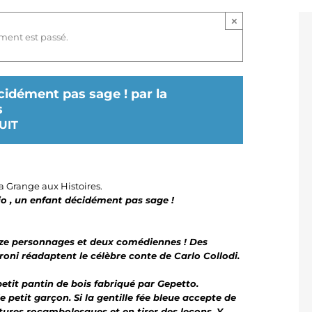
×
ment est passé.
cidément pas sage ! par la
s
UIT
La Grange aux Histoires.
o , un enfant décidément pas sage !
nze personnages et deux comédiennes ! Des
oni réadaptent le célèbre conte de Carlo Collodi.
petit pantin de bois fabriqué par Gepetto.
e petit garçon. Si la gentille fée bleue accepte de
entures rocambolesques et en tirer des leçons. Y