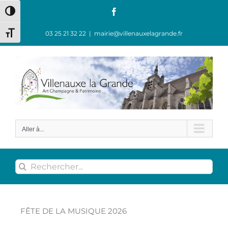
Passer en contraste élevé
03 25 21 32 22
|
mairie@villenauxelagrande.fr
Changer la taille de la police
Aller à...
FÊTE DE LA MUSIQUE 2026
FÊTE DE LA MUSIQUE 2026