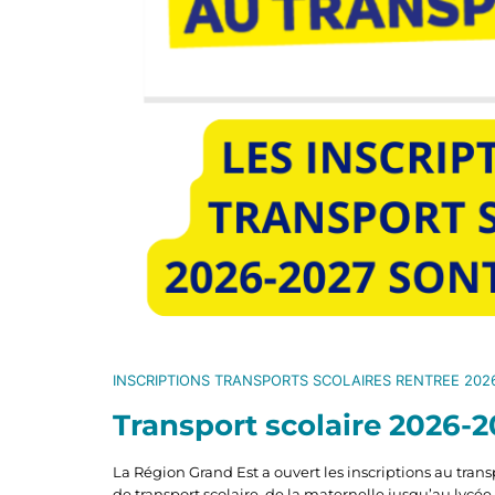
INSCRIPTIONS TRANSPORTS SCOLAIRES RENTREE 202
Transport scolaire 2026-20
La Région Grand Est a ouvert les inscriptions au tran
de transport scolaire, de la maternelle jusqu’au lycée.