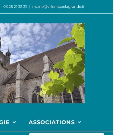
03 25 21 32 22
|
mairie@villenauxelagrande.fr
GIE
ASSOCIATIONS