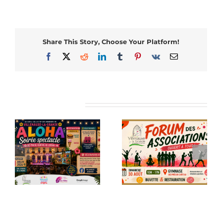
Share This Story, Choose Your Platform!
Facebook
X
Reddit
LinkedIn
Tumblr
Pinterest
Vk
Email
Articles similaires