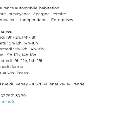
surance automobile, habitation
nté , prévoyance , épargne , retraite
rticuliers – Indépendants – Entreprises
raires
ndi : 9h-12h, 14h-18h
rdi : 9h-12h, 14h-18h
rcredi : 9h-12h, 14h-18h
udi : 9h-12h, 14h-18h
ndredi : 9h-12h, 14h-18h
medi : fermé
manche : fermé
1 rue du Perrey – 10370 Villenauxe-la-Grande
03 25 21 30 79
areas.fr