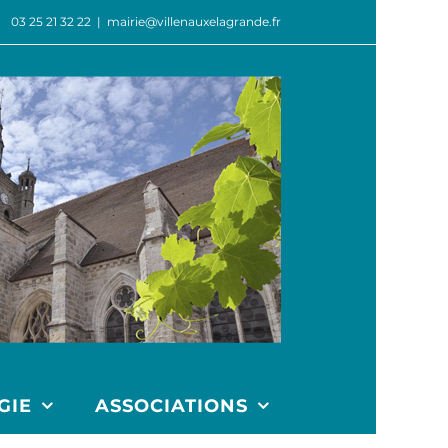
03 25 21 32 22
|
mairie@villenauxelagrande.fr
GIE
ASSOCIATIONS