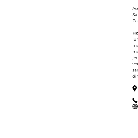
As
Sa
Pa
Ho
lu
ma
me
je
ve
sa
di