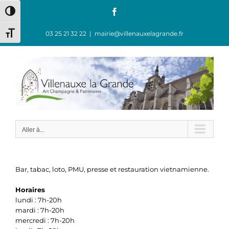
Passer
Facebook
Passer en contraste élevé
au
contenu
03 25 21 32 22
|
mairie@villenauxelagrande.fr
Changer la taille de la police
Aller à...
Bar, tabac, loto, PMU, presse et restauration vietnamienne.
Horaires
lundi : 7h-20h
mardi : 7h-20h
mercredi : 7h-20h