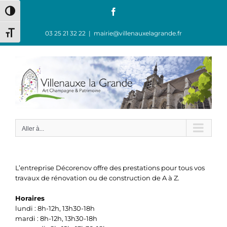
Passer
Facebook
Passer en contraste élevé
au
contenu
03 25 21 32 22
|
mairie@villenauxelagrande.fr
Changer la taille de la police
Aller à...
L’entreprise Décorenov offre des prestations pour tous vos
travaux de rénovation ou de construction de A à Z.
Horaires
lundi : 8h-12h, 13h30-18h
mardi : 8h-12h, 13h30-18h