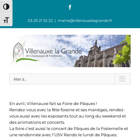
Passer
Facebook
Passer en contraste élevé
au
contenu
03 25 21 32 22
|
mairie@villenauxelagrande.fr
Changer la taille de la police
Aller à...
En avril, Villenauxe fait sa Foire de Pâques !
Rendez-vous avec la fête foraine et ses manèges, rendez-
vous aussi avec les exposants tout au long du weekend et
des animations et concerts.
La foire c’est aussi le concert de Pâques de la Fraternelle et
une randonnée avec l’USV Rando le lundi de Pâques.