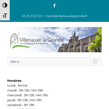
Passer
Facebook
Passer en contraste élevé
au
contenu
03 25 21 32 22
|
mairie@villenauxelagrande.fr
Changer la taille de la police
Aller à...
Horaires
lundi : fermé
mardi : 9h-13h, 14h-19h
mercredi : 9h-13h, 14h-19h
jeudi : 9h-13h, 14h-19h
vendredi : 9h-19h