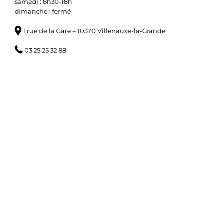
samedi : 8h30-18h
dimanche : fermé
1 rue de la Gare – 10370 Villenauxe-la-Grande
03 25 25 32 88