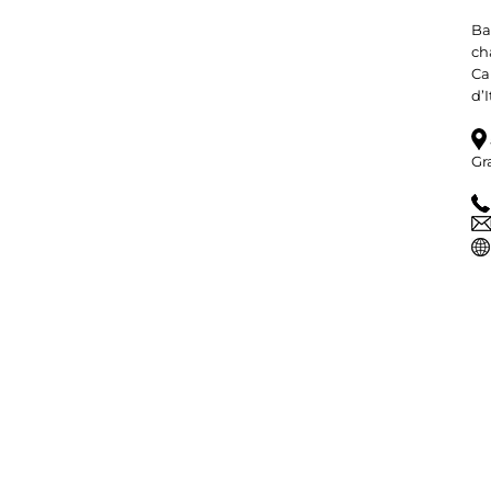
Ba
ch
Ca
d’
Gr