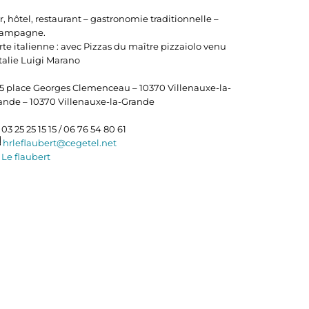
r, hôtel, restaurant – gastronomie traditionnelle –
ampagne.
rte italienne : avec Pizzas du maître pizzaiolo venu
Italie Luigi Marano
5 place Georges Clemenceau – 10370 Villenauxe-la-
ande – 10370 Villenauxe-la-Grande
03 25 25 15 15 / 06 76 54 80 61
hrleflaubert@cegetel.net
Le flaubert