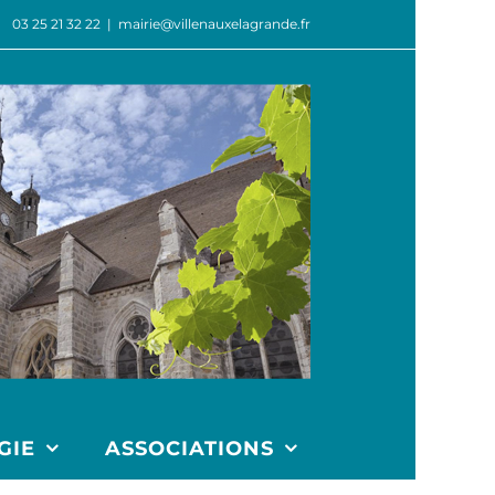
03 25 21 32 22
|
mairie@villenauxelagrande.fr
GIE
ASSOCIATIONS