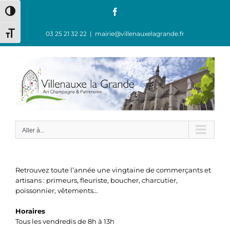
Passer
Facebook
Passer en contraste élevé
au
contenu
03 25 21 32 22
|
mairie@villenauxelagrande.fr
Changer la taille de la police
Aller à...
Retrouvez toute l’année une vingtaine de commerçants et
artisans : primeurs, fleuriste, boucher, charcutier,
poissonnier, vêtements…
Horaires
Tous les vendredis de 8h à 13h