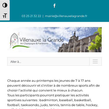
Passer
Facebook
Passer en contraste élevé
au
contenu
03 25 21 32 22
|
mairie@villenauxelagrande.fr
Changer la taille de la police
Aller à...
Chaque année au printemps les jeunes de 7 à 17 ans
peuvent découvrir et s’initier à de nombreux sports afin de
choisir l’activité qui convient le mieux à chacun.
Tous les participants pourront pratiquer les activités
sportives suivantes : badminton, baseball, basketball,
football, taekwondo, judo, tennis, tennis de table, hockey,