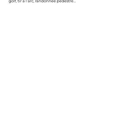
golf, tir à l’arc, randonnée pédestre…