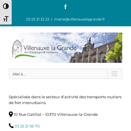
Passer
Facebook
Passer en contraste élevé
au
contenu
03 25 21 32 22
|
mairie@villenauxelagrande.fr
Changer la taille de la police
Aller à...
Spécialisée dans le secteur d’activité des transports routiers
de fret interurbains.
10 Rue Gatillat – 10370 Villenauxe-la-Grande
03 25 21 56 70