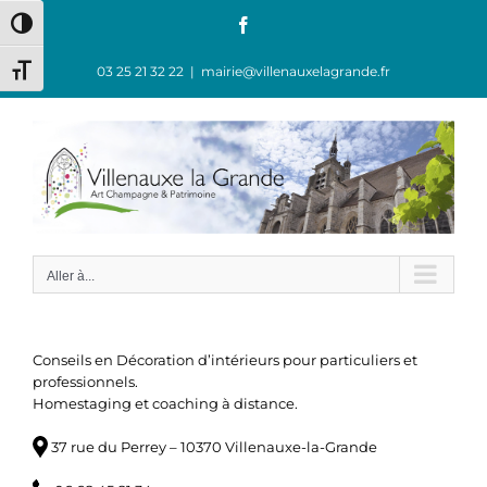
Passer
Facebook
Passer en contraste élevé
au
contenu
03 25 21 32 22
|
mairie@villenauxelagrande.fr
Changer la taille de la police
Aller à...
Conseils en Décoration d’intérieurs pour particuliers et
professionnels.
Homestaging et coaching à distance.
37 rue du Perrey – 10370 Villenauxe-la-Grande