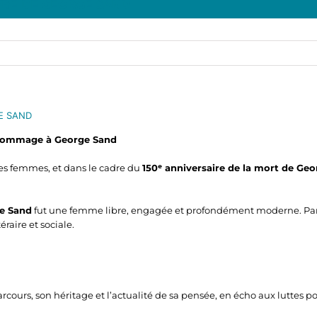
UVRE DE GEORGE SAND
E SAND
 Hommage à George Sand
des femmes, et dans le cadre du
150ᵉ anniversaire de la mort de Ge
e Sand
fut une femme libre, engagée et profondément moderne. Par s
raire et sociale.
arcours, son héritage et l’actualité de sa pensée, en écho aux luttes p