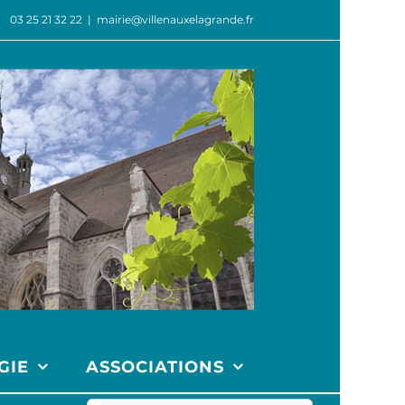
03 25 21 32 22
|
mairie@villenauxelagrande.fr
GIE
ASSOCIATIONS