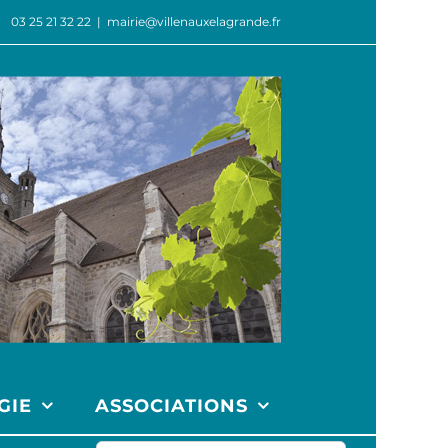
03 25 21 32 22
|
mairie@villenauxelagrande.fr
GIE
ASSOCIATIONS