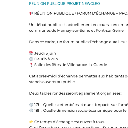
REUNION PUBLIQUE PROJET NEWCLEO
RÉUNION PUBLIQUE / FORUM D’ÉCHANGE – PR
Un débat public est actuellement en cours concernant
communes de Marnay-sur-Seine et Pont-sur-Seine.
Dans ce cadre, un forum public d’échange aura lieu :
Jeudi 5 juin
De 16h à 20h
Salle des fêtes de Villenauxe-la-Grande
Cet après-midi d’échange permettra aux habitants de re
stands ouverts au public.
Deux tables rondes seront également organisées :
17h : Quelles retombées et quels impacts sur l’am
18h : Quelle dimension socio-économique pour le p
Ce temps d’échange est ouvert à tous.
C’est l’occasion de poser vos questions, d’exprimer vo