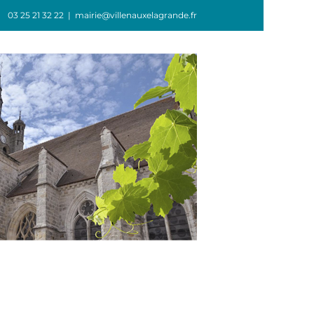
03 25 21 32 22
|
mairie@villenauxelagrande.fr
GIE
ASSOCIATIONS