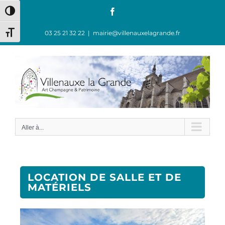
Passer en contraste élevé
03 25 21 32 22
|
mairie@villenauxelagrande.fr
Changer la taille de la police
Aller à...
LOCATION DE SALLE ET DE
MATÉRIELS