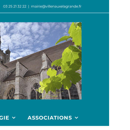
03 25 21 32 22
|
mairie@villenauxelagrande.fr
GIE
ASSOCIATIONS