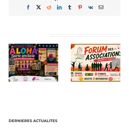
Facebook
X
Reddit
LinkedIn
Tumblr
Pinterest
Vk
Email
Articles similaires
DERNIERES ACTUALITES