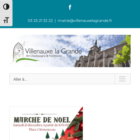
Passer en contraste élevé
03 25 21 32 22
|
mairie@villenauxelagrande.fr
Changer la taille de la police
Aller à...