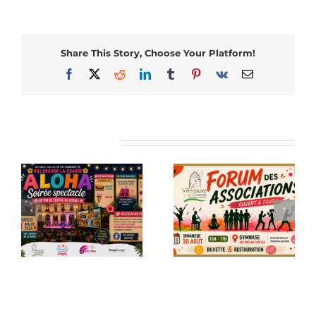
Share This Story, Choose Your Platform!
Facebook
X
Reddit
LinkedIn
Tumblr
Pinterest
Vk
Email
Articles similaires